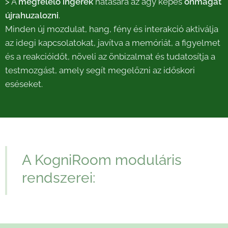
>
A
megfelelő ingerek
hatására az agy képes
önmagát
újrahuzalozni
.
Minden új mozdulat, hang, fény és interakció aktiválja
az idegi kapcsolatokat, javítva a memóriát, a figyelmet
és a reakcióidőt, növeli az önbizalmat és tudatosítja a
testmozgást, amely segít megelőzni az időskori
eséseket.
A KogniRoom moduláris
rendszerei: