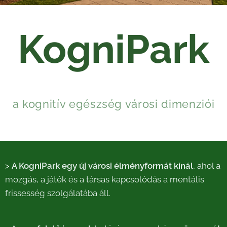
KogniPark
a kognitív egészség városi dimenziói
>
A KogniPark egy új városi élményformát kínál
, ahol a
mozgás, a játék és a társas kapcsolódás a mentális
frissesség szolgálatába áll.