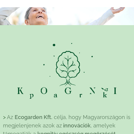
>
Az
Ecogarden Kft.
célja, hogy Magyarországon is
megjelenjenek azok az
innovációk
, amelyek
támogatják a
kognitív egészség megőrzését
,